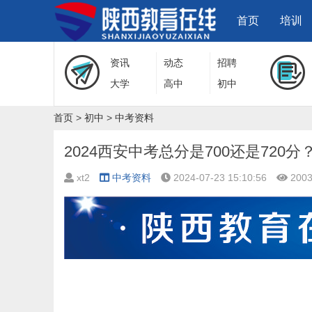
首页
培训
资讯
动态
招聘
大学
高中
初中
首页
>
初中
>
中考资料
2024西安中考总分是700还是720分
xt2
中考资料
2024-07-23 15:10:56
200