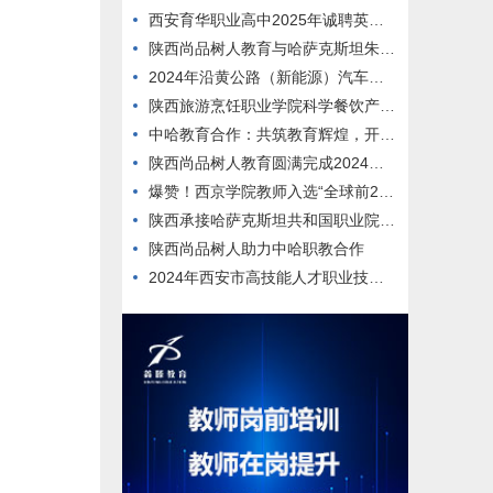
西安育华职业高中2025年诚聘英才公告
陕西尚品树人教育与哈萨克斯坦朱巴诺夫大学达成战略合作
2024年沿黄公路（新能源）汽车拉力赛闭幕仪式暨首届汽车运动文体旅产业发展大会在西安汽车职业大学临潼校区举行
陕西旅游烹饪职业学院科学餐饮产品对接企业发布会盛大启幕
中哈教育合作：共筑教育辉煌，开启发展新程-陕西尚品树人助添光彩
陕西尚品树人教育圆满完成2024年哈萨克斯坦ERG联盟学校师生团队来华培训
爆赞！西京学院教师入选“全球前2%顶尖科学家”再创行业之最！
陕西承接哈萨克斯坦共和国职业院校教师培训
陕西尚品树人助力中哈职教合作
2024年西安市高技能人才职业技能竞赛两项热门工种决赛在西安高新技师学院顺利举行