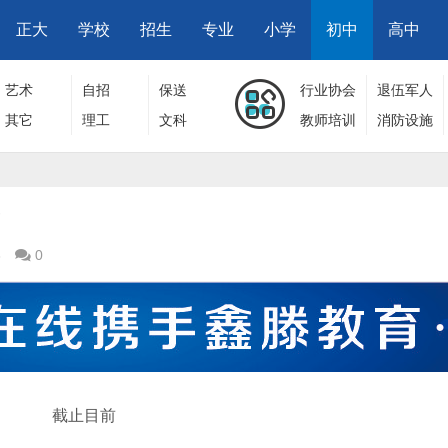
正大
学校
招生
专业
小学
初中
高中
艺术
自招
保送
行业协会
退伍军人
其它
理工
文科
教师培训
消防设施
？
3
0
截止目前