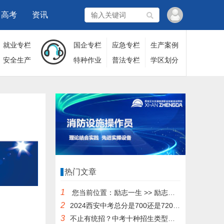
高考
资讯
就业专栏
国企专栏
应急专栏
生产案例
安全生产
特种作业
普法专栏
学区划分
热门文章
1
您当前位置：励志一生 >> 励志演讲 >> 2010届中考倒计时60天寄语 APR 10 2010届中考倒计时60天寄语 发布:励志 | 分类:励志演讲 2010届中考倒计
2
2024西安中考总分是700还是720分？
3
不止有统招？中考十种招生类型盘点！