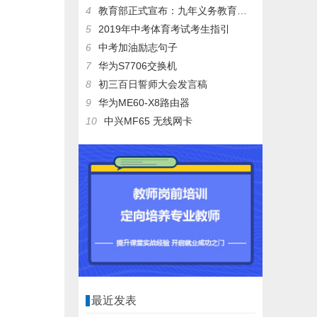
4
教育部正式宣布：九年义务教育有大变动！将取消中考？
5
​2019年中考体育考试考生指引
6
中考加油励志句子
7
华为S7706交换机
8
初三百日誓师大会发言稿
9
华为ME60-X8路由器
10
中兴MF65 无线网卡
最近发表