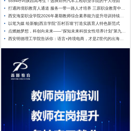
5594呼叫陕西高考生！选择郑州汽车工程职业学院的十大理由
打通跨境职教育人通道 服务一带一路人才培养 三原职业教育中心与哈萨克斯坦高校达成校际合作
西安海棠职业学院2026年暑期教师综合素养能力提升培训持续进行中
以笔为媒 绘新貌|西京学院“百村百墙”打造实践育人特色新范式
点燃她梦想，科创向未来——“探知未来科技女性培养计划”第九期正式启动
西安明德理工学院告诉你：语言+跨境电商，才是Z世代的出海新航道