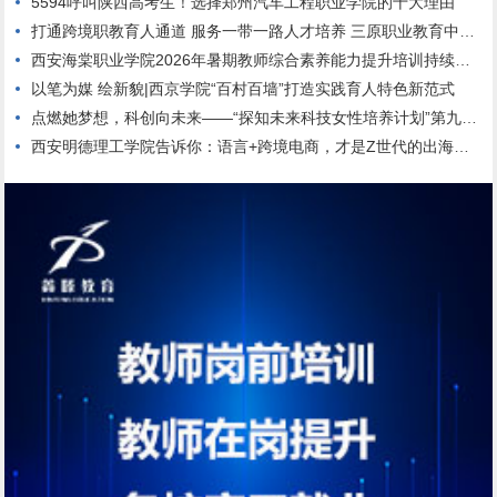
5594呼叫陕西高考生！选择郑州汽车工程职业学院的十大理由
打通跨境职教育人通道 服务一带一路人才培养 三原职业教育中心与哈萨克斯坦高校达成校际合作
西安海棠职业学院2026年暑期教师综合素养能力提升培训持续进行中
以笔为媒 绘新貌|西京学院“百村百墙”打造实践育人特色新范式
点燃她梦想，科创向未来——“探知未来科技女性培养计划”第九期正式启动
西安明德理工学院告诉你：语言+跨境电商，才是Z世代的出海新航道