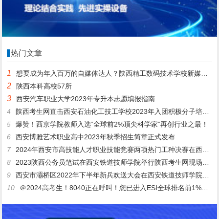
热门文章
1
想要成为年入百万的自媒体达人？陕西精工数码技术学校新媒体运营与管理专业非你莫属
2
陕西本科高校57所
3
西安汽车职业大学2023年专升本志愿填报指南
4
陕西考生网直击西安石油化工技工学校2023年入团积极分子培训班开班仪式
5
爆赞！西京学院教师入选“全球前2%顶尖科学家”再创行业之最！
6
西安博雅艺术职业高中2023年秋季招生简章正式发布
7
2024年西安市高技能人才职业技能竞赛两项热门工种决赛在西安高新技师学院顺利举行
8
2023陕西公务员笔试在西安铁道技师学院举行陕西考生网现场发布
9
西安市灞桥区2022年下半年新兵欢送大会在西安铁道技师学院隆重举行！陕西考生网直击
10
＠2024高考生！8040正在呼叫！您已进入ESI全球排名前1%的大学领域